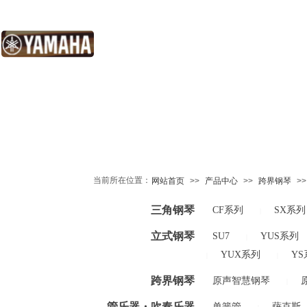
当前所在位置：
网站首页
>>
产品中心
>>
跨界钢琴
>>
三角钢琴
CF系列
SX系列
|
立式钢琴
SU7
YUS系列
|
YUX系列
YS
|
|
跨界钢琴
原声智慧钢琴
|
管乐器・吹奏乐器
单簧管
萨克斯