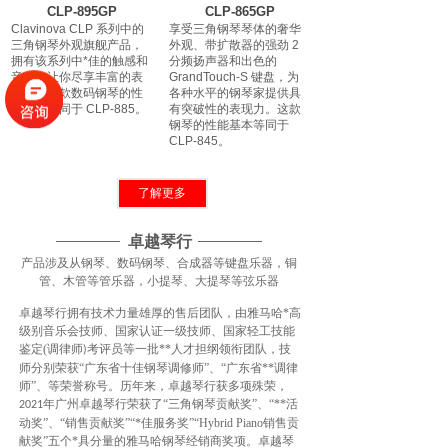
CLP-895GP
CLP-865GP
Clavinova CLP 系列中的
享受三角钢琴琴体的奢华
三角钢琴外观旗舰产品，
外观、带扩散器的强劲 2
拥有该系列中*佳的触感和
分频扬声器和出色的
音色，让你尽享丰富的表
GrandTouch-S 键盘，为
现力。这款数码钢琴的性
各种水平的钢琴家提供具
能基本等同于 CLP-885。
有突破性的表现力。这款
钢琴的性能基本等同于
CLP-845。
了解更多
卓越琴行
产品涉及从钢琴、数码钢琴、合成器等键盘乐器，铜
管、木管等管乐器，小提琴、大提琴等弦乐器
CLP-885
CLP-875
卓越琴行拥有技术力量雄厚的售后团队，由雅马哈*高
建议零售价: CLP-885B：
建议零售价: CLP-
级别音乐会技师、国家认证一级技师、国家轻工技能
29,899元；CLP-885PE：
875B/R：23,099元；
鉴定(调律师
考评员等一批**人才担纲领衔团队，技
33,399元；CLP-
CLP-875WB/WH：24,099
)
885PWH：35,299元
元；CLP-875PE：26,599
师分别荣获“广东省十佳钢琴调修师”、“广东省**调律
Clavinova CLP 系列的立
元
师”、等荣誉称号。历年来，卓越琴行获多项殊荣，
式钢琴外观旗舰产品，拥
GrandTouch 键盘和经过
年广州卓越琴行荣获了“三角钢琴贡献奖”、“**活
2021
有该系列中*佳的触感和音
精心调校的3分频扬声器，
动奖”、“销售贡献奖”“*佳服务奖”“Hybrid Piano销售贡
效，让你尽享丰富的表现
配备双向号筒与扩散器，
献奖”五个*具分量的雅马哈钢琴经销商奖项。卓越琴
力。
为你带来真正三角钢琴的