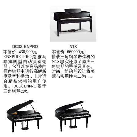
DC3X ENPRO
N1X
零售价
: 438,999
元
零售价
: 660000
元
ENSPIRE PRO
是雅马
搭载三角钢琴击弦机的
哈旗舰型自动演奏钢
N1X
忠实还原了原声三
琴，它可以在高品质的
角钢琴的手感及音色。
原声钢琴中进行高解析
时尚、简约的设计将美
度录音和播放，非常适
观与实用性合二为一。
合精益求精的用户使
用。
基于
DC3X ENPRO
三角钢琴
。
C3X