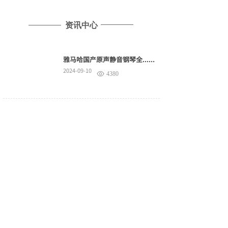
资讯中心
雅马哈国产原声静音钢琴全......
2024-09-10
4380
教学回顾 | 杨珊珊老师......
2022-04-26
7096
比赛通知 | 钢琴比赛网......
2022-04-23
5332
比赛通知 | 网络达人比......
2022-04-17
5347