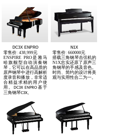
DC3X ENPRO
N1X
零售价
: 438,999
元
零售价
: 660000
元
ENSPIRE PRO
是雅马
搭载三角钢琴击弦机的
哈旗舰型自动演奏钢
N1X
忠实还原了原声三
琴，它可以在高品质的
角钢琴的手感及音色。
原声钢琴中进行高解析
时尚、简约的设计将美
度录音和播放，非常适
观与实用性合二为一。
合精益求精的用户使
用。
基于
DC3X ENPRO
三角钢琴
。
C3X