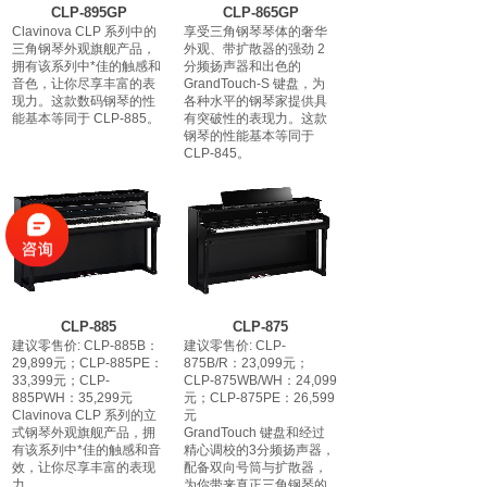
CLP-895GP
CLP-865GP
Clavinova CLP 系列中的
享受三角钢琴琴体的奢华
三角钢琴外观旗舰产品，
外观、带扩散器的强劲 2
拥有该系列中*佳的触感和
分频扬声器和出色的
音色，让你尽享丰富的表
GrandTouch-S 键盘，为
现力。这款数码钢琴的性
各种水平的钢琴家提供具
能基本等同于 CLP-885。
有突破性的表现力。这款
钢琴的性能基本等同于
CLP-845。
CLP-885
CLP-875
建议零售价: CLP-885B：
建议零售价: CLP-
29,899元；CLP-885PE：
875B/R：23,099元；
33,399元；CLP-
CLP-875WB/WH：24,099
885PWH：35,299元
元；CLP-875PE：26,599
Clavinova CLP 系列的立
元
式钢琴外观旗舰产品，拥
GrandTouch 键盘和经过
有该系列中*佳的触感和音
精心调校的3分频扬声器，
效，让你尽享丰富的表现
配备双向号筒与扩散器，
力。
为你带来真正三角钢琴的