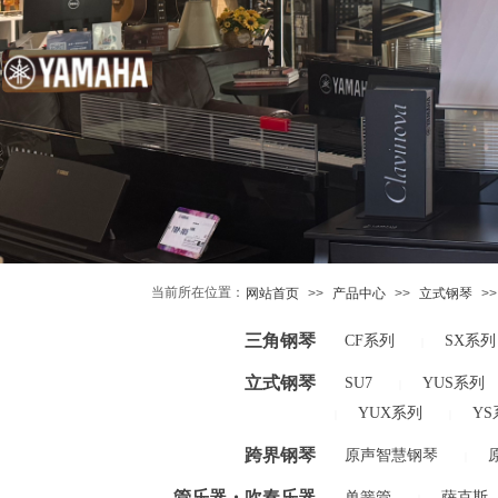
当前所在位置：
网站首页
>>
产品中心
>>
立式钢琴
>>
三角钢琴
CF系列
SX系列
|
立式钢琴
SU7
YUS系列
|
YUX系列
YS
|
|
跨界钢琴
原声智慧钢琴
|
管乐器・吹奏乐器
单簧管
萨克斯