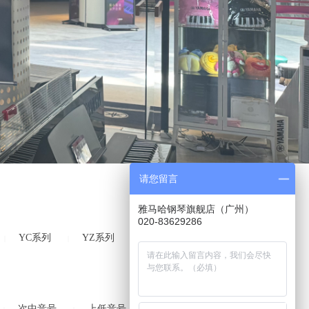
请您留言
雅马哈钢琴旗舰店（广州）
020-83629286
YC系列
YZ系列
Radius系列
|
|
|
次中音号
上低音号
短号