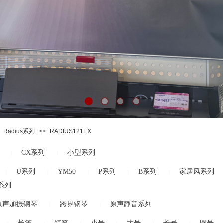
Radius系列
>>
RADIUS121EX
CX系列
小型系列
|
|
U系列
YM50
P系列
B系列
家居风系列
|
|
|
|
|
系列
原声加振钢琴
跨界钢琴
原声静音系列
|
|
长笛
短笛
小号
大号
长号
圆号